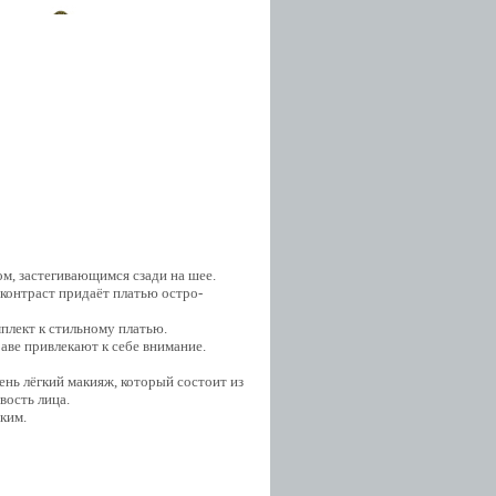
ом, застегивающимся сзади на шее.
 контраст придаёт платью остро-
мплект к стильному платью.
аве привлекают к себе внимание.
ень лёгкий макияж, который состоит из
вость лица.
ким.