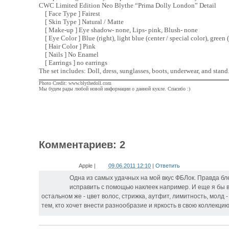
CWC Limited Edition Neo Blythe “Prima Dolly London” Detail
[ Face Type ] Fairest
[ Skin Type ] Natural / Matte
[ Make-up ] Eye shadow- none, Lips- pink, Blush- none
[ Eye Color ] Blue (right), light blue (center / special color), green (
[ Hair Color ] Pink
[ Nails ] No Enamel
[ Earrings ] no earrings
The set includes: Doll, dress, sunglasses, boots, underwear, and stand
Photo Credit: www.blythedoll.com
Мы будем рады любой новой информации о данной кукле. Спасибо :)
Комментариев: 2
Apple
|
09.06.2011 12:10
|
Ответить
Одна из самых удачных на мой вкус ФБЛок. Правда бл
исправить с помощью наклеек например. И еще я бы в
остальном же - цвет волос, стрижка, аутфит, лимитность, молд 
тем, кто хочет внести разнообразие и яркость в свою коллекцию