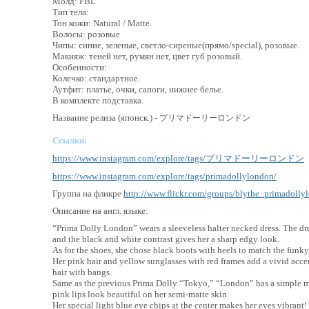
Молд: FBL
Тип тела:
Тон кожи: Natural / Matte.
Волосы: розовые
Чипы: синие, зеленые, светло-сиреные(прямо/special), розовые.
Макияж: теней нет, румян нет, цвет губ розовый.
Особенности:
Колечко: стандартное.
Аутфит: платье, очки, сапоги, нижнее белье.
В комплекте подставка.
Название релиза (японск.) -
プリマドーリーロンドン
Cсылки:
https://www.instagram.com/explore/tags/プリマドーリーロンドン
https://www.instagram.com/explore/tags/primadollylondon/
Группа на фликре
http://www.flickr.com/groups/blythe_primadolly
Описание на англ. языке:
“Prima Dolly London” wears a sleeveless halter necked dress. The dres
and the black and white contrast gives her a sharp edgy look.
As for the shoes, she chose black boots with heels to match the funky
Her pink hair and yellow sunglasses with red frames add a vivid accent
hair with bangs.
Same as the previous Prima Dolly “Tokyo,” “London” has a simple ma
pink lips look beautiful on her semi-matte skin.
Her special light blue eye chips at the center makes her eyes vibrant!