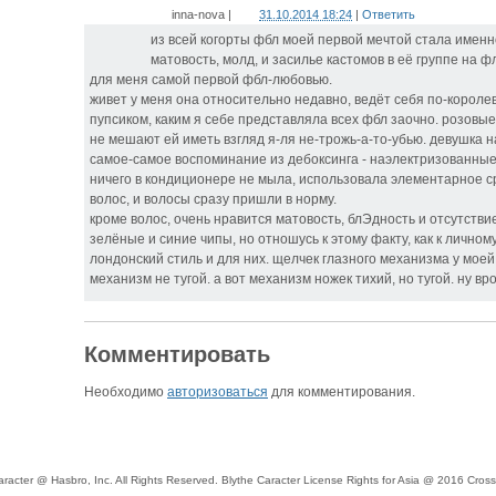
inna-nova
|
31.10.2014 18:24
|
Ответить
из всей когорты фбл моей первой мечтой стала именн
матовость, молд, и засилье кастомов в её группе на ф
для меня самой первой фбл-любовью.
живет у меня она относительно недавно, ведёт себя по-короле
пупсиком, каким я себе представляла всех фбл заочно. розовы
не мешают ей иметь взгляд я-ля не-трожь-а-то-убью. девушка н
самое-самое воспоминание из дебоксинга - наэлектризованные
ничего в кондиционере не мыла, использовала элементарное ср
волос, и волосы сразу пришли в норму.
кроме волос, очень нравится матовость, блЭдность и отсутстви
зелёные и синие чипы, но отношусь к этому факту, как к личном
лондонский стиль и для них. щелчек глазного механизма у моей
механизм не тугой. а вот механизм ножек тихий, но тугой. ну вро
Комментировать
Необходимо
авторизоваться
для комментирования.
racter @ Hasbro, Inc. All Rights Reserved. Blythe Caracter License Rights for Asia @ 2016 Cross