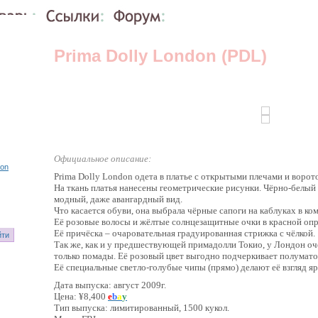
Prima Dolly London (PDL)
Официальное описание:
don
Prima Dolly London одета в платье с открытыми плечами и ворот
На ткань платья нанесены геометрические рисунки. Чёрно-белый
модный, даже авангардный вид.
Что касается обуви, она выбрала чёрные сапоги на каблуках в ко
Её розовые волосы и жёлтые солнцезащитные очки в красной опр
Её причёска – очаровательная градуированная стрижка с чёлкой.
Так же, как и у предшествующей примадолли Токио, у Лондон оч
только помады. Её розовый цвет выгодно подчеркивает полумато
Её специальные светло-голубые чипы (прямо) делают её взгляд яр
Дата выпуска: август 2009г.
Цена: ¥8,400
e
b
a
y
Тип выпуска: лимитированный, 1500 кукол.