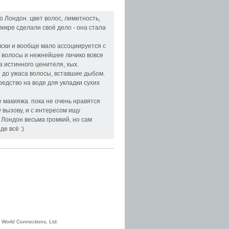
о Лондон. цвет волос, лимитность,
ликре сделали своё дело - она стала
вски и вообще мало ассоциируется с
е волосы и нежнейшее личико вовсе
а истинного ценителя, хых.
 до ужаса волосы, вставшие дыбом.
едство на воде для укладки сухих
е макияжа. пока не очень нравятся
у вызову, и с интересом ищу
 Лондон весьма громкий, но сам
де всё :)
 World Connections, Ltd.