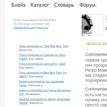
Добро пожаловать на Бла-Бла-Блайз!
По всем вопросам пишите нам:
blablablytheforum@gmail.com
RECENT ACTIO
Thea commented on Time After Alice (TAA)
:
Кукла очен
Commente
Thea commented on Charlotte de Fleurs
(ChdFl)
: Еще немног
первая про
Thea commented on Jane Lefroy (JaLe)
:
они прозра
Еще немног
Ретро Мам
Thea commented on Bling Bling Party Fur
как сладки
(BBPF)
: Еще немног
подчеркива
Емеля commented on Suri Sustainable
(SuSu)
: Получила с
Commente
esperys commented on Zyanya Remembers
есть насто
(ZR)
: Великолепн
почему оно
elka2001 commented on Wendy Weekender
(WeWe)
: Коротко ес
просто па