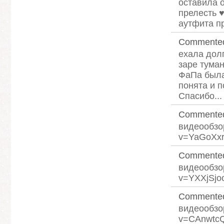
оставила о
прелесть ♥
аутфита пр
Commente
ехала дол
заре тума
ФаПа была
понята и п
Спасибо...
Commente
видеообзор
v=YaGoXxr
Commente
видеообзор
v=YXXjSjoo
Commente
видеообзор
v=CAnwtcQ