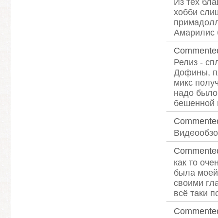
Из тех бла
хобби слиш
примадолли
Амарилис б
Commente
Релиз - с
Дофины, пл
микс получ
надо было
бешенной ц
Commente
Видеообзор
Commente
как то оче
была моей 
своими гла
всё таки п
Commente