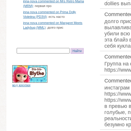
inna-nova commented on Mrs Retro Mama
dollies вы
(MRM)
: первая про
inna-nova commented on Prima Dolly
Commente
Violetina (PD3Vi)
: есть насто
долго прис
inna-nova commented on Margaret Meets
вылавлива
Ladybug (MML)
: долго прис
убили всю 
эта блайз 
себя кукла
Commente
Группа на 
https://www
Commente
код кнопки
инстаграм 
https://www
https:/
в превью 
голубые, п
реальности
безумно кр