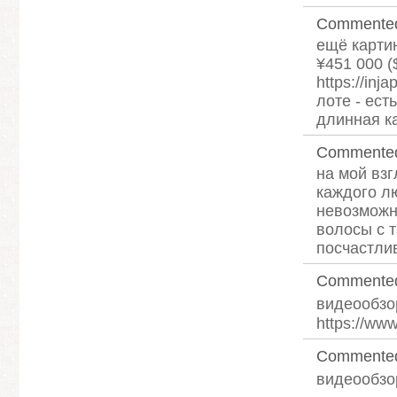
Commente
ещё картин
¥451 000 (
https://in
лоте - ест
длинная ка
Commente
на мой взг
каждого л
невозможно
волосы с 
посчастлив
Commente
видеообз
https://ww
Commente
видеообзо