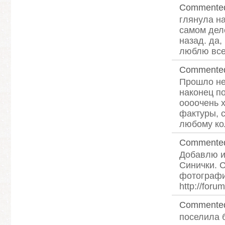
Commente
глянула на
самом дел
назад. да
люблю все 
Commente
Прошло нес
наконец по
оооочень х
фактуры, 
любому кол
Commente
Добавлю и
Синички. 
фотографи
http://foru
Commente
поселила б