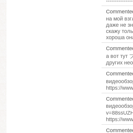
---------------
Commente
на мой вз
даже не зн
скажу толь
хороша она
Commente
а вот тут
других нео
Commente
видеообз
https://w
Commente
видеообзор
v=88ssUZ
https://ww
Commente