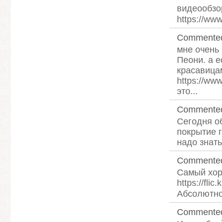
видеообз
https://ww
Commente
мне очень 
Пеони. а е
красавицам
https://ww
это...
Commente
Сегодня о
покрытие г
надо знать
Commente
Самый хоро
https://fl
Абсолютно
Commente